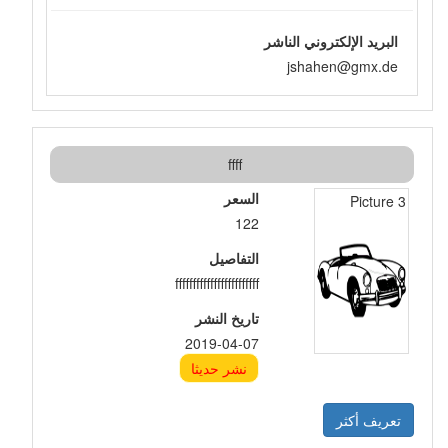
البريد الإلكتروني الناشر
jshahen@gmx.de
ffff
السعر
3 Picture
122
التفاصيل
ffffffffffffffffffffffff
تاريخ النشر
2019-04-07
نشر حديثا
تعريف أكثر